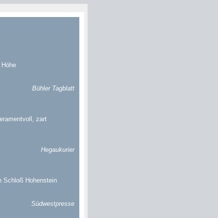
r Höhe
Bühler Tagblatt
ramentvoll, zart
Hegaukurier
in Schloß Hohenstein
Südwestpresse