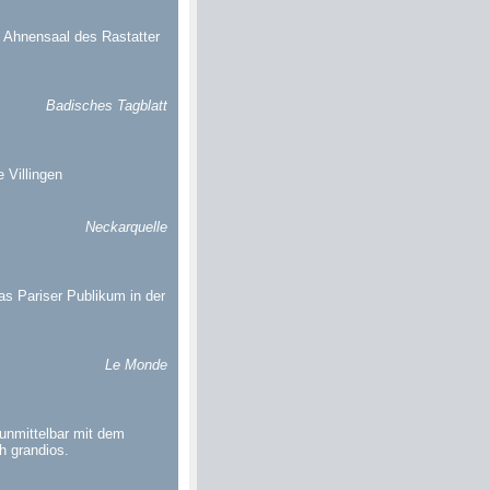
m Ahnensaal des Rastatter
Badisches Tagblatt
 Villingen
Neckarquelle
as Pariser Publikum in der
Le Monde
 unmittelbar mit dem
h grandios.