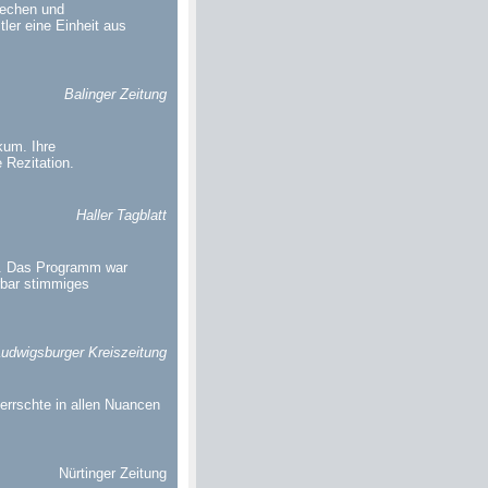
echen und
ler eine Einheit aus
Balinger Zeitung
kum. Ihre
 Rezitation.
Haller Tagblatt
t. Das Programm war
rbar stimmiges
udwigsburger Kreiszeitung
errschte in allen Nuancen
Nürtinger Zeitung