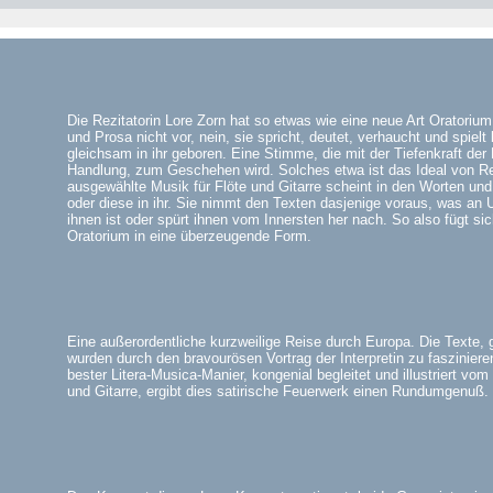
Die Rezitatorin Lore Zorn hat so etwas wie eine neue Art Oratorium 
und Prosa nicht vor, nein, sie spricht, deutet, verhaucht und spielt 
gleichsam in ihr geboren. Eine Stimme, die mit der Tiefenkraft der
Handlung, zum Geschehen wird. Solches etwa ist das Ideal von Rez
ausgewählte Musik für Flöte und Gitarre scheint in den Worten un
oder diese in ihr. Sie nimmt den Texten dasjenige voraus, was an
ihnen ist oder spürt ihnen vom Innersten her nach. So also fügt sic
Oratorium in eine überzeugende Form.
Eine außerordentliche kurzweilige Reise durch Europa. Die Texte, ge
wurden durch den bravourösen Vortrag der Interpretin zu faszinier
bester Litera-Musica-Manier, kongenial begleitet und illustriert vom
und Gitarre, ergibt dies satirische Feuerwerk einen Rundumgenuß.