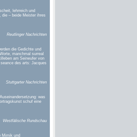
heit, lehrreich und
 die – beide Meister ihres
Reutlinger Nachrichten
erden die Gedichte und
 Worte, manchmal surreal
tilleben am Seineufer von
n seance des arts: Jacques
Stuttgarter Nachrichten
n Auseinandersetzung: was
ortragskunst schuf eine
Westfälische Rundschau
re Mimik und