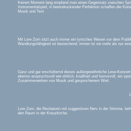
Keinen Moment lang empfand man einen Gegensatz zwischen Spr
Instrumentalspiel; in beeindruckender Perfektion schaffen die Künst
Musik und Text.
Mit Lore Zorn sitzt auch immer ein lyrisches Wesen vor dem Publi
Wandlungsfähigkeit ist bestechend; immer ist sie mehr als nur eine
Ganz und gar erschütternd dieses außergewöhnliche Lese-Konzer
ebenso anspruchsvoll wie ehrlich, knallhart und humorvoll, ein spü
Zusammenwirken von Musik und gesprochenem Wort.
L
Lore Zorn, die Rezitatorin mit suggestiven Nerv in der Stimme, beh
den Raum in der Kreuzkirche.