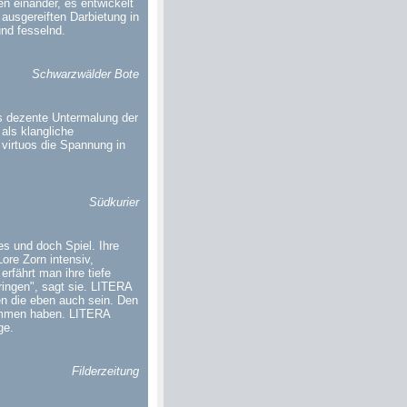
n einander, es entwickelt
 ausgereiften Darbietung in
nd fesselnd.
Schwarzwälder Bote
s dezente Untermalung der
als klangliche
 virtuos die Spannung in
Südkurier
 es und doch Spiel. Ihre
ore Zorn intensiv,
erfährt man ihre tiefe
ingen", sagt sie. LITERA
n die eben auch sein. Den
nommen haben. LITERA
ge.
Filderzeitung