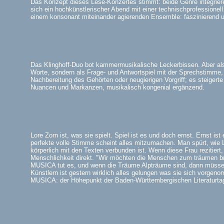
Das Konzept dieses Lese-Konzertes stimmt: beide Genre integriere
sich ein hochkünstlerischer Abend mit einer technischprofessionell
einem konsonant miteinander agierenden Ensemble: faszinierend u
Das Klinghoff-Duo bot kammermusikalische Leckerbissen. Aber al
Worte, sondern als Frage- und Antwortspiel mit der Sprechstimme, 
Nachbereitung des Gehörten oder neugierigen Vorgriff; es steigerte
Nuancen und Markanzen, musikalisch kongenial ergänzend.
Lore Zorn ist, was sie spielt. Spiel ist es und doch ernst. Ernst ist
perfekte volle Stimme scheint alles mitzumachen. Man spürt, wie L
körperlich mit den Texten verbunden ist. Wenn diese Frau rezitiert, 
Menschlichkeit direkt. "Wir möchten die Menschen zum träumen br
MUSICA tut es, und wenn die Träume Alpträume sind, dann müsse
Künstlern ist gestern wirklich alles gelungen was sie sich vorge
MUSICA: der Höhepunkt der Baden-Württembergischen Literaturta