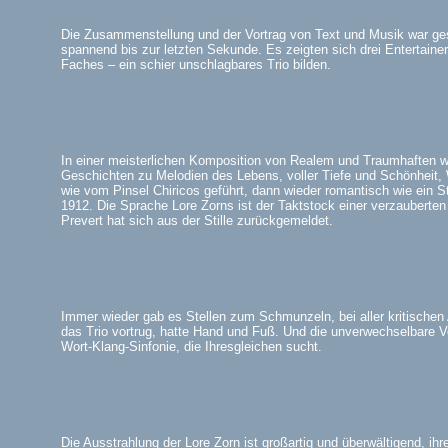
Die Zusammenstellung und der Vortrag von Text und Musik war gesc
spannend bis zur letzten Sekunde. Es zeigten sich drei Entertainer,
Faches – ein schier unschlagbares Trio bilden.
In einer meisterlichen Komposition von Realem und Traumhaften w
Geschichten zu Melodien des Lebens, voller Tiefe und Schönheit,
wie vom Pinsel Chiricos geführt, dann wieder romantisch wie ein S
1912. Die Sprache Lore Zorns ist der Taktstock einer verzauberte
Prevert hat sich aus der Stille zurückgemeldet.
Immer wieder gab es Stellen zum Schmunzeln, bei aller kritische
das Trio vortrug, hatte Hand und Fuß. Und die unverwechselbare V
Wort-Klang-Sinfonie, die Ihresgleichen sucht.
Die Ausstrahlung der Lore Zorn ist großartig und überwältigend, ih